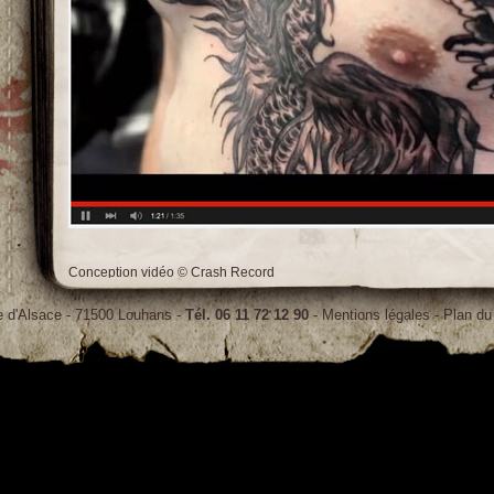
Conception vidéo © Crash Record
e d'Alsace - 71500 Louhans -
Tél. 06 11 72 12 90
- Mentions légales - Plan du 