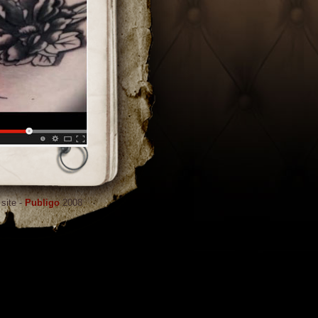
site -
Publigo
2008