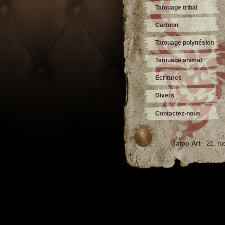
Tatouage tribal
Cartoon
Tatouage polynésien
Tatouage animal
Ecritures
Divers
Contactez-nous
Tatoo Art
- 21, ru