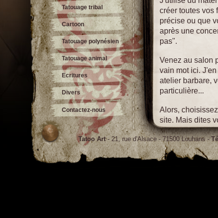
J'utilise du maté
Tatouage tribal
créer toutes vos
précise ou que vo
Cartoon
après une concert
pas".
Tatouage polynésien
Tatouage animal
Venez au salon p
vain mot ici. J'en
Ecritures
atelier barbare, 
particulière...
Divers
Alors, choisissez
Contactez-nous
site. Mais dites 
unique. Prenez c
Tatoo Art
- 21, rue d'Alsace - 71500 Louhans -
Té