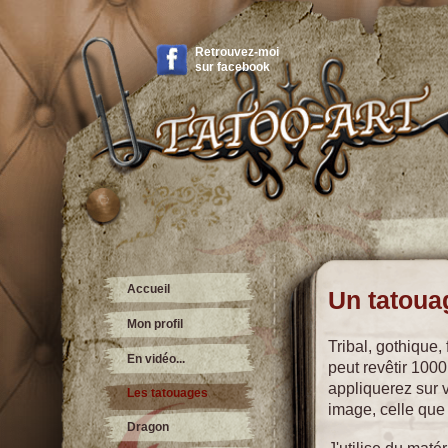
Retrouvez-moi
sur
facebook
Accueil
Un tatoua
Mon profil
Tribal, gothique, 
En vidéo...
peut revêtir 1000
appliquerez sur v
Les tatouages
image, celle que
Dragon